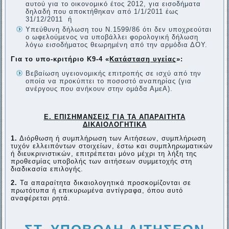
αυτού για το οικονομικό έτος 2012, για εισοδήματα
δηλαδή που αποκτήθηκαν από 1/1/2011 έως
31/12/2011 ή
Υπεύθυνη δήλωση του Ν.1599/86 ότι δεν υποχρεούται
ο ωφελούμενος να υποβάλλει φορολογική δήλωση
λόγω εισοδήματος θεωρημένη από την αρμόδια ΔΟΥ.
Για το υπο-κριτήριο Κ9-4 «
Κατάσταση υγείας
»:
Βεβαίωση υγειονομικής επιτροπής σε ισχύ από την
οποία να προκύπτει το ποσοστό αναπηρίας (για
ανέργους που ανήκουν στην ομάδα ΑμεΑ).
Ε. ΕΠΙΣΗΜΑΝΣΕΙΣ ΓΙΑ ΤΑ ΑΠΑΡΑΙΤΗΤΑ
ΔΙΚΑΙΟΛΟΓΗΤΙΚΑ
1.
Διόρθωση ή συμπλήρωση των Αιτήσεων, συμπλήρωση
τυχόν ελλειπόντων στοιχείων, έστω και συμπληρωματικών
ή διευκρινιστικών, επιτρέπεται μόνο μέχρι τη λήξη της
προθεσμίας υποβολής των αιτήσεων συμμετοχής στη
διαδικασία επιλογής.
2.
Τα απαραίτητα δικαιολογητικά προσκομίζονται σε
πρωτότυπα ή επικυρωμένα αντίγραφα, όπου αυτό
αναφέρεται ρητά.