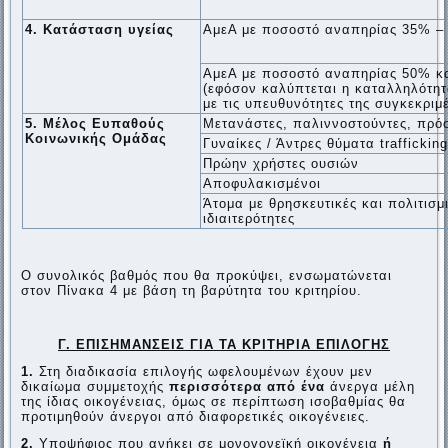
4. Κατάσταση υγείας
ΑμεΑ με ποσοστό αναπηρίας 35% –
ΑμεΑ με ποσοστό αναπηρίας 50% κ
(εφόσον καλύπτεται η καταλληλότη
με τις υπευθυνότητες της συγκεκριμ
5. Μέλος Ευπαθούς
Μετανάστες, παλιννοστούντες, πρό
Κοινωνικής Ομάδας
Γυναίκες / Άντρες θύματα traffickin
Πρώην χρήστες ουσιών
Αποφυλακισμένοι
Άτομα με θρησκευτικές και πολιτισμ
ιδιαιτερότητες
Ο συνολικός βαθμός που θα προκύψει, ενσωματώνεται
στον Πίνακα 4 με βάση τη βαρύτητα του κριτηρίου.
Γ. ΕΠΙΣΗΜΑΝΣΕΙΣ ΓΙΑ ΤΑ ΚΡΙΤΗΡΙΑ ΕΠΙΛΟΓΗΣ
1.
Στη διαδικασία επιλογής ωφελουμένων έχουν μεν
δικαίωμα συμμετοχής
περισσότερα από ένα
άνεργα μέλη
της
ίδιας οικογένειας, όμως σε περίπτωση ισοβαθμίας θα
προτιμηθούν άνεργοι από διαφορετικές οικογένειες.
2.
Υποψήφιος που ανήκει σε μονογονεϊκή οικογένεια
ή