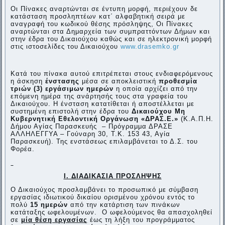
Οι Πίνακες αναρτώνται σε έντυπη μορφή, περιέχουν δε
κατάσταση προσληπτέων κατ΄ αλφαβητική σειρά με
αναγραφή του κωδικού θέσης πρόσληψης, Οι Πίνακες
αναρτώνται στα Δημαρχεία των συμπραττόντων Δήμων και
στην έδρα του Δικαιούχου καθώς και σε ηλεκτρονική μορφή
στις ιστοσελίδες του Δικαιούχου
www.drasemko.gr
Κατά του πίνακα αυτού επιτρέπεται στους ενδιαφερόμενους
η άσκηση
ένστασης
μέσα σε αποκλειστική
προθεσμία
τριών (3) εργάσιμων ημερών
η οποία αρχίζει από την
επόμενη ημέρα της ανάρτησής τους στα γραφεία του
Δικαιούχου.
Η ένσταση κατατίθεται ή αποστέλλεται με
συστημένη επιστολή στην έδρα του
Δικαιούχου Μη
Κυβερνητική Εθελοντική Οργάνωση «ΔΡΑΣ.Ε.»
(Κ.Α.Π.Η.
Δήμου Αγίας Παρασκευής – Πρόγραμμα ΔΡΑΣΕ
ΑΛΛΗΛΕΓΓΥΑ – Γούναρη 30, Τ.Κ. 153 43, Αγία
Παρασκευή). Της ενστάσεως επιλαμβάνεται το Δ.Σ. του
Φορέα.
Ι. ΔΙΑΔΙΚΑΣΙΑ ΠΡΟΣΛΗΨΗΣ
Ο Δικαιούχος προσλαμβάνει το προσωπικό με σύμβαση
εργασίας ιδιωτικού δικαίου ορισμένου χρόνου εντός το
πολύ
15 ημερών
από την κατάρτιση των πινάκων
κατάταξης ωφελουμένων. Ο ωφελούμενος θα απασχοληθεί
σε
μία θέση εργασίας
έως τη λήξη του προγράμματος