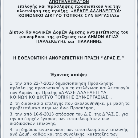
ΑΠΟΤΕΛΕΣΜΑΤΩΝ
επιλογής και
πρόσληψης προσωπικού για την
υλοποίηση της πράξης «
ΔΡΑΣΕ ΑΛΛΗΛΕΓΓΥΑ
:
ΚΟΙΝΩΝΙΚΟ ΔΙΚΤΥΟ ΤΟΠΙΚΗΣ ΣΥΝ-ΕΡΓΑΣΙΑΣ»
ΔΙκτυο ΚοινωνικΩν ΔομΩν Αμεσης αντιμετΩπισης του
φαινομΕνου της φτΩχειας των ΔΗΜΩΝ ΑΓΙΑΣ
ΠΑΡΑΣΚΕΥΗΣ και ΠΑΛΛΗΝΗΣ
Η ΕΘΕΛΟΝΤΙΚΗ ΑΝΘΡΩΠΙΣΤΙΚΗ ΠΡΑΞΗ ‘’ΔΡΑΣ.Ε.’’
Έχοντας υπόψη:
την από 22-7-2013 δημοσιοποίηση Πρόσκλησης
πρόσληψης προσωπικού για τη στελέχωση και λειτουργία
των Δομών της Πράξης «ΔΡΑΣΕ ΑΛΛΗΛΕΓΓΥΑ:
ΚΟΙΝΩΝΙΚΟ ΔΙΚΤΥΟ ΤΟΠΙΚΗΣ ΣΥΝ-ΕΡΓΑΣΙΑΣ»,
τη διαδικασία επιλογής που ακολουθήθηκε, με βάση τα
προβλεπόμενα στην ως άνω Πρόσκληση,
την από 16-9-2013 απόφαση του Δ.Σ. της ΔΡΑΣ.Ε. για
την κατ’αρχήν έγκριση των αποτελεσμάτων των
διαδικασιών επιλογής,
τη δημόσια ανακοίνωση των αποτελεσμάτων επιλογής
ανά Δομή, καθώς και της συνολικής κατάταξης των