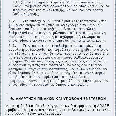
Κ10 (5 υποκριτήρια). Στην έναρξη της συνέντευξης,
κάθε υποψήφιος ενημερώνεται για τη διαδικασία και το
περιεχόμενο της συνέντευξης, καθώς και τον τρόπο
βαθμολόγησης,
2.
Στη συνέχεια, οι υποψήφιοι κατατάσσονται κατά
φθίνουσα σειρά σε πίνακα με αναγραφή των κωδικών
θέσεων που έχουν επιλέξει, με βάση τη
συνολική
βαθμολογία
που συγκεντρώνουν από την προηγούμενη
διαδικασία. Σε περίπτωση αποχώρησης ή κωλύματος
υποψηφίου, επιλέγεται ο επόμενος της κατάταξης κ.ο.κ.
3.
Στην περίπτωση
ισοβαθμίας
υποψηφίων στη
συνολική βαθμολογία, και αφού έχει προηγηθεί το στάδιο
της εξέτασης της εντοπιότητας, προηγείται αυτός που έχει
τις περισσότερες μονάδες στο πρώτο βαθμολογούμενο
κριτήριο
(Κατάσταση ανέργου)
και, αν αυτές συμπίπτουν,
αυτός που έχει τις περισσότερες μονάδες στο δεύτερο
κριτήριο
(Οικογενειακή κατάσταση)
και ούτω καθεξής. Αν
εξαντληθούν όλα τα κριτήρια προηγείται ο μεγαλύτερος
σε ηλικία και στην περίπτωση που συμπίπτει η
ημερομηνία γέννησης η σειρά μεταξύ των ισοβαθμούντων
υποψηφίων καθορίζεται με δημόσια κλήρωση.
Θ. ΑΝΑΡΤΗΣΗ ΠΙΝΑΚΩΝ ΚΑΙ ΥΠΟΒΟΛΗ ΕΝΣΤΑΣΕΩΝ
Μετά τη διαδικασία αξιολόγησης των Υποψηφίων, η ΔΡΑΣΕ
προβαίνει στη σύνταξη πινάκων αποκλειομένων, κατάταξης
και προσληπτέων ωφελουμένων.