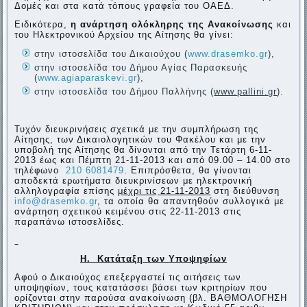
Δομές και στα κατά τόπους γραφεία του ΟΑΕΔ.
Ειδικότερα,
η ανάρτηση ολόκληρης της Ανακοίνωσης
και
του Ηλεκτρονικού Αρχείου της Αίτησης θα γίνει:
στην ιστοσελίδα του Δικαιούχου (
www.drasemko.gr
),
στην ιστοσελίδα του Δήμου Αγίας Παρασκευής
(
www.agiaparaskevi.gr
),
στην ιστοσελίδα του Δήμου Παλλήνης (
www
.
pallini
.
gr
‎).
Τυχόν διευκρινήσεις σχετικά με την συμπλήρωση της
Αίτησης, των Δικαιολογητικών του Φακέλου και με την
υποβολή της Αίτησης θα δίνονται από την Τετάρτη 6-11-
2013 έως και Πέμπτη 21-11-2013 και από 09.00 – 14.00 στο
τηλέφωνο
210 6081479
. Επιπρόσθετα, θα γίνονται
αποδεκτά ερωτήματα διευκρινίσεων με ηλεκτρονική
αλληλογραφία επίσης
μέχρι τις 21-11-2013
στη διεύθυνση
info@drasemko.gr
, τα οποία θα απαντηθούν συλλογικά με
ανάρτηση σχετικού κειμένου στις 22-11-2013 στις
παραπάνω ιστοσελίδες.
Η. Κατάταξη των Υποψηφίων
Αφού ο Δικαιούχος επεξεργαστεί τις αιτήσεις των
υποψηφίων, τους κατατάσσει βάσει των κριτηρίων που
ορίζονται στην παρούσα ανακοίνωση (βλ. ΒΑΘΜΟΛΟΓΗΣΗ