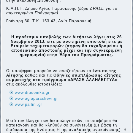
στην ακόλουθη Διεύθυνση :
Κ.Α.Π.Η. Δήμου Αγίας Παρασκευής
(έδρα ΔΡΑΣΕ για το
συγκεκριμένο Πρόγραμμα)
Γούναρη 30, Τ.Κ. 153 43, Αγία Παρασκευή,
Η προθεσμία υποβολής των Αιτήσεων λήγει στις 26
Νοεμβρίου 2013, είτε με συστημένη επιστολή είτε με
Εταιρεία ταχυμεταφορών (σφραγίδα ταχυδρομείου ή
αποδεικτικό αποστολής μέχρι και την συγκεκριμένη
ημερομηνία) στην Έδρα του Προγράμματος.
Οι υποψήφιοι μπορούν να αναζητήσουν το
έντυπο
της
Αίτησης
καθώς και τις
Οδηγίες συμπλήρωσης αίτησης
συμμετοχής στο πρόγραμμα «ΔΡΑΣΕ ΑΛΛΗΛΕΓΓΥΑ»
στις ακόλουθες ιστοσελίδες:
www.drasemko.gr
www.agiaparaskevi.gr
www.pallini.gr‎
Μετά τον έλεγχο των δικαιολογητικών, οι υποψήφιοι θα
καταταγούν και θα κληθούν σε συνέντευξη (με βάση τη
διαδικασία της Ενότητας Η της αναλυτικής ανακοίνωσης). Η