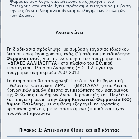
Φαρμακείου» λόγω οικειοθελούς αποχώρησης του
Στελέχους στο οποίο έγινε πρόταση συνεργασίας με βάση
την ως άνω τελική ανακοίνωση επιλογής των Στελεχών
των Δομών,
Ανακοινώνει
Τη διαδικασία πρόσληψης, με σύμβαση εργασίας ιδιωτικού
δικαίου ορισμένου χρόνου,
ενός (1) ατόμου με ειδικότητα
Φαρμακοποιού
, για την υλοποίηση του προγράμματος
«ΔΡΑΣΕ ΑΛΛΗΛΕΓΓΥΑ»
στο πλαίσιο του Εθνικού
Στρατηγικού Πλαισίου Αναφοράς (Ε.Σ.Π.Α.) για την
προγραμματική περίοδο 2007-2013.
Το άτομο αυτό θα απασχοληθεί από τη Μη Κυβερνητική
Εθελοντική Οργάνωση ΔΡΑΣ.Ε. (ΜΚΟ ΔΡΑΣΕ) στο Δίκτυο
Κοινωνικών Δομών άμεσης αντιμετώπισης του φαινόμενου
της Φτώχειας των Δήμων Αγίας Παρασκευής και Παλλήνης
και, συγκεκριμένα, στην
Δομή Κοινωνικό Φαρμακείο (ΚΦ)
Δήμου Παλλήνης
, με σύμβαση εξαρτημένης εργασίας
ορισμένου χρόνου, με τα απαιτούμενα (τυπικά και τυχόν
πρόσθετα) προσόντα.
Πίνακας 1: Απεικόνιση θέσης και ειδικότητας