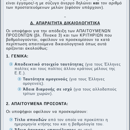
είναι έγγαμος/-η με σύζυγο άνεργο δηλώνει
και
τον αριθμό
των προστατευόμενων μελών (εφόσον υπάρχουν).
Δ. ΑΠΑΡΑΙΤΗΤΑ ΔΙΚΑΙΟΛΟΓΗΤΙΚΑ
Οι υποψήφιοι για την απόδειξη των ΑΠΑΙΤΟΥΜΕΝΩΝ
ΠΡΟΣΟΝΤΩΝ (βλ. Πίνακα 3) και των ΚΡΙΤΗΡΙΩΝ που
βαθμολογούνται, οφείλουν να προσκομίσουν τα κατά
περίπτωση απαιτούμενα δικαιολογητικά όπως αυτά
ορίζονται ακολούθως:
1. ΓΕΝΙΚΑ:
Αποδεικτικό στοιχείο ταυτότητας
(για τους Έλληνες
πολίτες και τους πολίτες άλλου κράτους μέλους της
Ε.Ε.).
Ταυτότητα ομογενούς
(για τους Έλληνες
ομογενείς).
Άδεια διαμονής σε ισχύ
(για τους αλλοδαπούς
τρίτων χωρών).
2
. ΑΠΑΙΤΟΥΜΕΝΑ ΠΡΟΣΟΝΤΑ:
Οι υποψήφιοι οφείλουν να προσκομίσουν:
Τίτλο σπουδών
από τον οποίο να προκύπτει η
ημερομηνία κτήσης του και η βαθμολογία του.
Άδεια άσκησης επαγγέλματος
σε ισχύ.