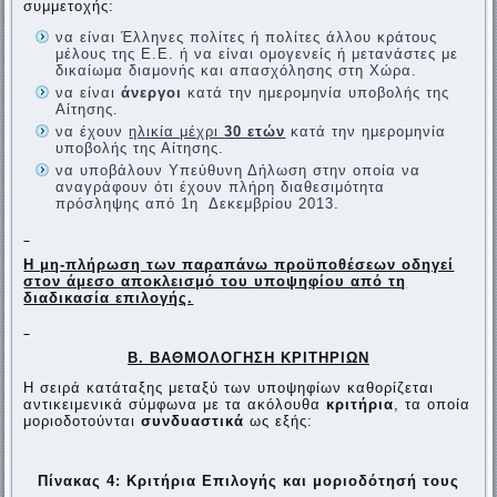
συμμετοχής:
να είναι Έλληνες πολίτες ή πολίτες άλλου κράτους
μέλους της Ε.Ε. ή να είναι ομογενείς ή μετανάστες με
δικαίωμα διαμονής και απασχόλησης στη Χώρα.
να είναι
άνεργοι
κατά την ημερομηνία υποβολής της
Αίτησης.
να έχουν
ηλικία μέχρι
30 ετών
κατά την ημερομηνία
υποβολής της Αίτησης.
να υποβάλουν Υπεύθυνη Δήλωση στην οποία να
αναγράφουν ότι έχουν πλήρη διαθεσιμότητα
πρόσληψης από 1η Δεκεμβρίου 2013.
Η μη-πλήρωση των παραπάνω προϋποθέσεων οδηγεί
στον άμεσο αποκλεισμό του υποψηφίου από τη
διαδικασία επιλογής.
Β. ΒΑΘΜΟΛΟΓΗΣΗ ΚΡΙΤΗΡΙΩΝ
Η σειρά κατάταξης μεταξύ των υποψηφίων καθορίζεται
αντικειμενικά σύμφωνα με τα ακόλουθα
κριτήρια
, τα οποία
μοριοδοτούνται
συνδυαστικά
ως εξής:
Πίνακας 4: Κριτήρια Επιλογής και μοριοδότησή τους