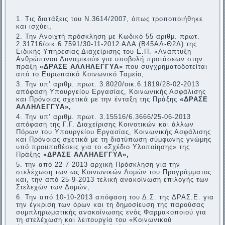
Τις διατάξεις του Ν.3614/2007, όπως τροποποιήθηκε
και ισχύει,
Την Ανοιχτή πρόσκληση με Κωδικό 55 αριθμ. πρωτ.
2.31716/οικ.6.7591/30-11-2012 ΑΔΑ (Β45ΑΛ-Θ2Δ) της
Ειδικής Υπηρεσίας Διαχείρισης του Ε.Π. «Ανάπτυξη
Ανθρώπινου Δυναμικού» για υποβολή προτάσεων στην
πράξη
«ΔΡΑΣΕ ΑΛΛΗΛΕΓΓΥΑ»
που συγχρηματοδοτείται
από το Ευρωπαϊκό Κοινωνικό Ταμείο,
Την υπ’ αριθμ. πρωτ. 3.8020/οικ.6.1819/28-02-2013
απόφαση Υπουργείου Εργασίας, Κοινωνικής Ασφάλισης
και Πρόνοιας σχετικά με την ένταξη της Πράξης
«ΔΡΑΣΕ
ΑΛΛΗΛΕΓΓΥΑ»,
Την υπ’ αριθμ. πρωτ. 3.15516/6.3666/25-06-2013
απόφαση της Γ.Γ. Διαχείρισης Κοινοτικών και άλλων
Πόρων του Υπουργείου Εργασίας, Κοινωνικής Ασφάλισης
και Πρόνοιας σχετικά με τη διατύπωση σύμφωνης γνώμης
υπό προϋποθέσεις για το «Σχέδιο Υλοποίησης» της
Πράξης
«ΔΡΑΣΕ ΑΛΛΗΛΕΓΓΥΑ»,
την από 22-7-2013 αρχική Πρόσκληση για την
στελέχωση των ως Κοινωνικών Δομών του Προγράμματος
και, την από 25-9-2013 τελική ανακοίνωση επιλογής των
Στελεχών των Δομών,
Την από 10-10-2013 απόφαση του Δ.Σ. της ΔΡΑΣ.Ε. για
την έγκριση των όρων και τη δημοσίευση της παρούσας
συμπληρωματικής ανακοίνωσης ενός Φαρμακοποιού για
τη στελέχωση και λειτουργία του «Κοινωνικού