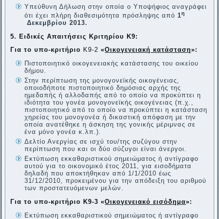
Υπεύθυνη Δήλωση στην οποία ο Υποψήφιος αναγράφει
η
ότι έχει πλήρη διαθεσιμότητα πρόσληψης από
1
Δεκεμβρίου 2013.
5. Ειδικές Απαιτήσεις Κριτηρίου Κ9:
Για το υπο-κριτήριο
Κ9-2
«
Οικογενειακή κατάσταση
»:
Πιστοποιητικό οικογενειακής κατάστασης του οικείου
δήμου.
Στην περίπτωση της μονογονεϊκής οικογένειας,
οποιοδήποτε πιστοποιητικό δημόσιας αρχής της
ημεδαπής ή αλλοδαπής από τo οποίo να προκύπτει η
ιδιότητα του γονέα μονογονεϊκής οικογένειας (π.χ.,
πιστοποιητικό από το οποίο να προκύπτει η κατάσταση
χηρείας του μονογονέα ή δικαστική απόφαση με την
οποία ανατέθηκε η άσκηση της γονικής μέριμνας σε
ένα μόνο γονέα κ.λπ.).
Δελτίο Ανεργίας σε ισχύ του/της συζύγου στην
περίπτωση που και οι δύο σύζυγοι είναι άνεργοι.
Εκτύπωση εκκαθαριστικού σημειώματος ή αντίγραφο
αυτού για το οικονομικό έτος 2011, για εισοδήματα
δηλαδή που αποκτήθηκαν από 1/1/2010 έως
31/12/2010, προκειμένου για την απόδειξη του αριθμού
των προστατευόμενων μελών.
Για το υπο-κριτήριο Κ9-3 «
Οικογενειακό εισόδημα
»:
Εκτύπωση εκκαθαριστικού σημειώματος ή αντίγραφο