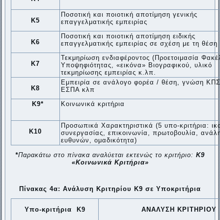
Ποσοτική και ποιοτική αποτίμηση γενικής
Κ5
επαγγελματικής εμπειρίας
Ποσοτική και ποιοτική αποτίμηση ειδικής
Κ6
επαγγελματικής εμπειρίας σε σχέση με τη θέση
Τεκμηρίωση ενδιαφέροντος (Προετοιμασία Φακέ
Κ7
Υποψηφιότητας, «εικόνα» Βιογραφικού, υλικό
τεκμηρίωσης εμπειρίας κ.λπ.
Εμπειρία σε ανάλογο φορέα / θέση, γνώση ΚΠΣ
Κ8
ΕΣΠΑ κλπ
Κ9
*
Κοινωνικά κριτήρια
Προσωπικά Χαρακτηριστικά (5 υπο-κριτήρια: ικ
Κ10
συνεργασίας, επικοινωνία, πρωτοβουλία, ανάλ
ευθυνών, ομαδικότητα)
*
Παρακάτω στο πίνακα αναλύεται εκτενώς το κριτήριο:
Κ9
«Κοινωνικά Κριτήρια»
Πίνακας 4α: Ανάλυση Κριτηρίου Κ9 σε Υποκριτήρια
Υπο-κριτήρια Κ9
ΑΝΑΛΥΣΗ ΚΡΙΤΗΡΙΟΥ