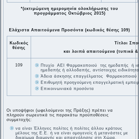
*(εκτιμώμενη ημερομηνία ολοκλήρωσης του
προγράμματος Οκτώβριος 2015)
Ελάχιστα Απαιτούμενα Προσόντα (κωδικός θέσης 109)
Κωδικός
Τίτλοι Σπ
θέσης
και λοιπά απαιτούμενα (τυπικά 
109
Πτυχίο ΑΕΙ Φαρμακοποιού της ημεδαπής ή ισ
ημεδαπής ή αλλοδαπής, αντίστοιχης ειδικότητ
Άδεια άσκησης επαγγέλματος Φαρμακοποιού
Επιθυμητή προηγούμενη επαγγελματική εμπειρ
Επικοινωνιακά προσόντα
Οι υποψήφιοι (ωφελούμενοι της Πράξης) πρέπει να
πληρούν σωρευτικά τις παρακάτω προϋποθέσεις
συμμετοχής:
να είναι Έλληνες πολίτες ή πολίτες άλλου κράτους
μέλους της Ε.Ε. ή να είναι ομογενείς ή μετανάστες με
δικαίωμα διαμονής και απασχόλησης στη Χώρα.