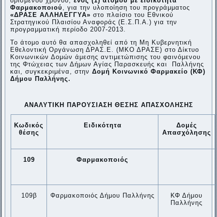
ορισμένου χρόνου,
ενός (1) ατόμου με ειδικότητα
Φαρμακοποιού
, για την υλοποίηση του προγράμματος
«ΔΡΑΣΕ ΑΛΛΗΛΕΓΓΥΑ»
στο πλαίσιο του Εθνικού
Στρατηγικού Πλαισίου Αναφοράς (Ε.Σ.Π.Α.) για την
προγραμματική περίοδο 2007-2013.
Το άτομο αυτό θα απασχοληθεί από τη Μη Κυβερνητική
Εθελοντική Οργάνωση ΔΡΑΣ.Ε. (ΜΚΟ ΔΡΑΣΕ) στο Δίκτυο
Κοινωνικών Δομών άμεσης αντιμετώπισης του φαινόμενου
της Φτώχειας των Δήμων Αγίας Παρασκευής και Παλλήνης
και, συγκεκριμένα, στην
Δομή Κοινωνικό Φαρμακείο (ΚΦ)
Δήμου Παλλήνης.
ΑΝΑΛΥΤΙΚΗ ΠΑΡΟΥΣΙΑΣΗ ΘΕΣΗΣ ΑΠΑΣΧΟΛΗΣΗΣ
Κωδικός
Ειδικότητα
Δομές
θέσης
Απασχόλησης
109
Φαρμακοποιός
109β
Φαρμακοποιός Δήμου Παλλήνης
ΚΦ Δήμου
Παλλήνης