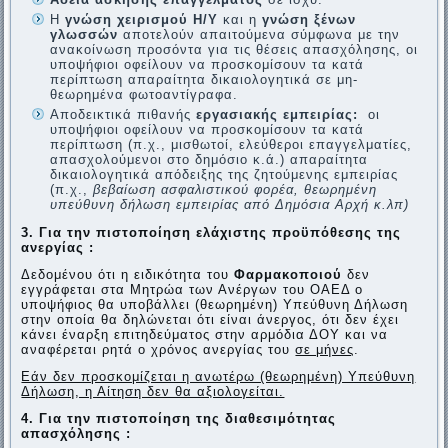
Η
γνώση χειρισμού Η/Υ
και η
γνώση ξένων
γλωσσών
αποτελούν απαιτούμενα σύμφωνα με την
ανακοίνωση προσόντα για τις θέσεις απασχόλησης, οι
υποψήφιοι οφείλουν να προσκομίσουν τα κατά
περίπτωση απαραίτητα δικαιολογητικά σε μη-
θεωρημένα φωτοαντίγραφα.
Αποδεικτικά πιθανής
εργασιακής εμπειρίας:
οι
υποψήφιοι οφείλουν να προσκομίσουν τα κατά
περίπτωση (π.χ., μισθωτοί, ελεύθεροι επαγγελματίες,
απασχολούμενοι στο δημόσιο κ.ά.) απαραίτητα
δικαιολογητικά απόδειξης της ζητούμενης εμπειρίας
(π.χ.,
βεβαίωση ασφαλιστικού φορέα, θεωρημένη
υπεύθυνη δήλωση εμπειρίας από Δημόσια Αρχή κ.λπ)
3. Για την πιστοποίηση ελάχιστης προϋπόθεσης της
ανεργίας :
Δεδομένου ότι η ειδικότητα του
Φαρμακοποιού
δεν
εγγράφεται στα Μητρώα των Ανέργων του ΟΑΕΔ ο
υποψήφιος θα υποβάλλει (θεωρημένη) Υπεύθυνη Δήλωση
στην οποία θα δηλώνεται ότι είναι άνεργος, ότι δεν έχει
κάνει έναρξη επιτηδεύματος στην αρμόδια ΔΟΥ και να
αναφέρεται ρητά ο χρόνος ανεργίας του
σε μήνες
.
Εάν δεν προσκομίζεται η ανωτέρω (θεωρημένη) Υπεύθυνη
Δήλωση, η Αίτηση δεν θα αξιολογείται.
4. Για την πιστοποίηση της διαθεσιμότητας
απασχόλησης :