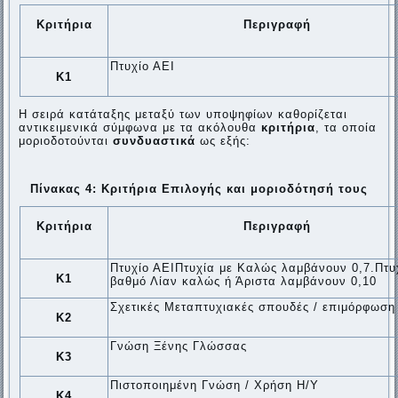
Κριτήρια
Περιγραφή
Πτυχίο ΑΕΙ
Κ1
Η σειρά κατάταξης μεταξύ των υποψηφίων καθορίζεται
αντικειμενικά σύμφωνα με τα ακόλουθα
κριτήρια
, τα οποία
μοριοδοτούνται
συνδυαστικά
ως εξής:
Πίνακας 4: Κριτήρια Επιλογής και μοριοδότησή τους
Κριτήρια
Περιγραφή
Πτυχίο ΑΕΙΠτυχία με Καλώς λαμβάνουν 0,7.Πτυ
Κ1
βαθμό Λίαν καλώς ή Άριστα λαμβάνουν 0,10
Σχετικές Μεταπτυχιακές σπουδές / επιμόρφωση
Κ2
Γνώση Ξένης Γλώσσας
Κ3
Πιστοποιημένη Γνώση / Χρήση Η/Υ
Κ4