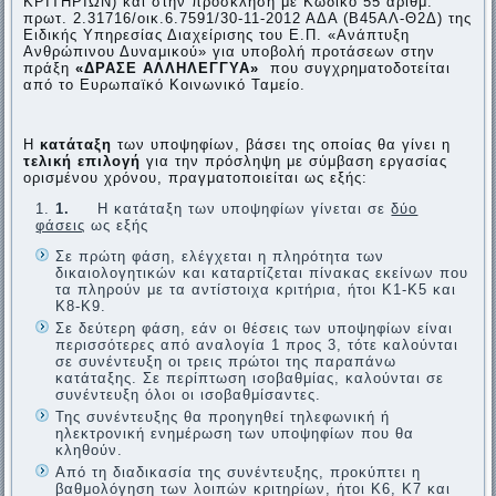
ΚΡΙΤΗΡΙΩΝ) και στην πρόσκληση με Κωδικό 55 αριθμ.
πρωτ. 2.31716/οικ.6.7591/30-11-2012 ΑΔΑ (Β45ΑΛ-Θ2Δ) της
Ειδικής Υπηρεσίας Διαχείρισης του Ε.Π. «Ανάπτυξη
Ανθρώπινου Δυναμικού» για υποβολή προτάσεων στην
πράξη
«ΔΡΑΣΕ ΑΛΛΗΛΕΓΓΥΑ»
που συγχρηματοδοτείται
από το Ευρωπαϊκό Κοινωνικό Ταμείο.
Η
κατάταξη
των υποψηφίων, βάσει της οποίας θα γίνει η
τελική επιλογή
για την πρόσληψη με σύμβαση εργασίας
ορισμένου χρόνου, πραγματοποιείται ως εξής:
1.
Η κατάταξη των υποψηφίων γίνεται σε
δύο
φάσεις
ως εξής
Σε πρώτη φάση, ελέγχεται η πληρότητα των
δικαιολογητικών και καταρτίζεται πίνακας εκείνων που
τα πληρούν με τα αντίστοιχα κριτήρια, ήτοι Κ1-Κ5 και
Κ8-Κ9.
Σε δεύτερη φάση, εάν οι θέσεις των υποψηφίων είναι
περισσότερες από αναλογία 1 προς 3, τότε καλούνται
σε συνέντευξη οι τρεις πρώτοι της παραπάνω
κατάταξης. Σε περίπτωση ισοβαθμίας, καλούνται σε
συνέντευξη όλοι οι ισοβαθμίσαντες.
Της συνέντευξης θα προηγηθεί τηλεφωνική ή
ηλεκτρονική ενημέρωση των υποψηφίων που θα
κληθούν.
Από τη διαδικασία της συνέντευξης, προκύπτει η
βαθμολόγηση των λοιπών κριτηρίων, ήτοι Κ6, Κ7 και