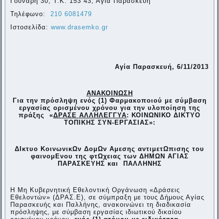
Γούναρη 30, Τ.Κ. 153 43, Αγία Παρασκευή
Τηλέφωνο:
210 6081479
Ιστοσελίδα:
www.drasemko.gr
Αγία Παρασκευή,
6
/1
1
/2013
ΑΝΑΚΟΙΝΩΣΗ
Για την πρόσληψη ενός (1) Φαρμακοποιού με σύμβαση
εργασίας ορισμένου χρόνου για την υλοποίηση της
πράξης «
ΔΡΑΣΕ ΑΛΛΗΛΕΓΓΥΑ
: ΚΟΙΝΩΝΙΚΟ ΔΙΚΤΥΟ
ΤΟΠΙΚΗΣ ΣΥΝ-ΕΡΓΑΣΙΑΣ»:
ΔΙκτυο ΚοινωνικΩν ΔομΩν Αμεσης αντιμετΩπισης του
φαινομΕνου της φτΩχειας των ΔΗΜΩΝ ΑΓΙΑΣ
ΠΑΡΑΣΚΕΥΗΣ και ΠΑΛΛΗΝΗΣ
Η Μη Κυβερνητική Εθελοντική Οργάνωση «Δράσεις
Εθελοντών» (ΔΡΑΣ.Ε), σε σύμπραξη με τους Δήμους Αγίας
Παρασκευής και Παλλήνης, ανακοινώνει τη διαδικασία
πρόσληψης, με σύμβαση εργασίας ιδιωτικού δικαίου