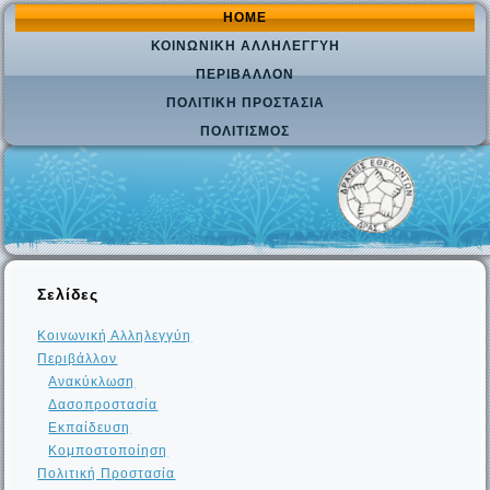
HOME
ΚΟΙΝΩΝΙΚΉ ΑΛΛΗΛΕΓΓΎΗ
ΠΕΡΙΒΆΛΛΟΝ
ΠΟΛΙΤΙΚΉ ΠΡΟΣΤΑΣΊΑ
ΠΟΛΙΤΙΣΜΌΣ
Σελίδες
Κοινωνική Αλληλεγγύη
Περιβάλλον
Ανακύκλωση
Δασοπροστασία
Εκπαίδευση
Κομποστοποίηση
Πολιτική Προστασία