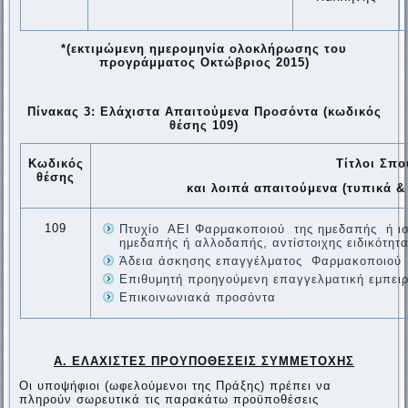
*(εκτιμώμενη ημερομηνία ολοκλήρωσης του
προγράμματος Οκτώβριος 2015)
Πίνακας 3: Ελάχιστα Απαιτούμενα Προσόντα (κωδικός
θέσης 109)
Κωδικός
Τίτλοι Σπ
θέσης
και λοιπά απαιτούμενα (τυπικά 
109
Πτυχίο ΑΕΙ Φαρμακοποιού της ημεδαπής ή ισ
ημεδαπής ή αλλοδαπής, αντίστοιχης ειδικότητ
Άδεια άσκησης επαγγέλματος Φαρμακοποιού
Επιθυμητή προηγούμενη επαγγελματική εμπειρ
Επικοινωνιακά προσόντα
Α. ΕΛΑΧΙΣΤΕΣ ΠΡΟΥΠΟΘΕΣΕΙΣ ΣΥΜΜΕΤΟΧΗΣ
Οι υποψήφιοι (ωφελούμενοι της Πράξης) πρέπει να
πληρούν σωρευτικά τις παρακάτω προϋποθέσεις