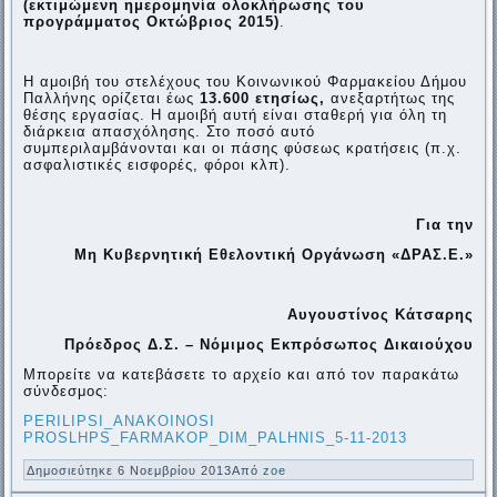
(εκτιμώμενη ημερομηνία ολοκλήρωσης του
προγράμματος Οκτώβριος 2015)
.
Η αμοιβή του στελέχους του Κοινωνικού Φαρμακείου Δήμου
Παλλήνης ορίζεται έως
13.600 ετησίως,
ανεξαρτήτως της
θέσης εργασίας. Η αμοιβή αυτή είναι σταθερή για όλη τη
διάρκεια απασχόλησης. Στο ποσό αυτό
συμπεριλαμβάνονται και οι πάσης φύσεως κρατήσεις (π.χ.
ασφαλιστικές εισφορές, φόροι κλπ).
Για την
Μη Κυβερνητική Εθελοντική Οργάνωση «ΔΡΑΣ.Ε.»
Αυγουστίνος Κάτσαρης
Πρόεδρος Δ.Σ. – Νόμιμος Εκπρόσωπος Δικαιούχου
Μπορείτε να κατεβάσετε το αρχείο και από τον παρακάτω
σύνδεσμος:
PERILIPSI_ANAKOINOSI
PROSLHPS_FARMAKOP_DIM_PALHNIS_5-11-2013
Δημοσιεύτηκε
6 Νοεμβρίου 2013
Από
zoe