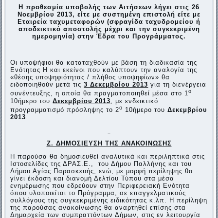
Η προθεσμία υποβολής των Αιτήσεων λήγει στις 26
Νοεμβρίου 2013,
είτε με συστημένη επιστολή είτε με
Εταιρεία ταχυμεταφορών (σφραγίδα ταχυδρομείου ή
αποδεικτικό αποστολής μέχρι και την συγκεκριμένη
ημερομηνία) στην Έδρα του Προγράμματος.
Οι υποψήφιοι θα καταταχθούν με βάση τη διαδικασία της
Ενότητας Η και εκείνοι που καλύπτουν την αναλογία της
«θέσης υποψηφιότητας / πλήθος υποψηφίων» θα
ειδοποιηθούν μετά τις
3 Δεκεμβρίου 2013
για τη διενέργεια
ο
συνέντευξης, η οποία θα πραγματοποιηθεί μέσα στο 1
10ήμερο του
Δεκεμβρίου 2013
, με ενδεικτικό
ο
προγραμματισμό πρόσληψης το 2
10ήμερο του
Δεκεμβρίου
2013
.
Ζ. ΔΗΜΟΣΙΕΥΣΗ ΤΗΣ ΑΝΑΚΟΙΝΩΣΗΣ
Η παρούσα θα δημοσιευθεί αναλυτικά και περιληπτικά στις
Ιστοσελίδες της ΔΡΑΣ.Ε., του Δήμου Παλλήνης και του
Δήμου Αγίας Παρασκευής, ενώ, με μορφή περίληψης θα
γίνει έκδοση και διανομή Δελτίου Τύπου στα μέσα
ενημέρωσης που εδρεύουν στην Περιφερειακή Ενότητα
όπου υλοποιείται το Πρόγραμμα, σε επαγγελματικούς
συλλόγους της συγκεκριμένης ειδικότητας κ.λπ. Η περίληψη
της παρούσας ανακοίνωσης θα αναρτηθεί επίσης στα
Δημαρχεία των συμπραττόντων Δήμων, στις εν λειτουργία