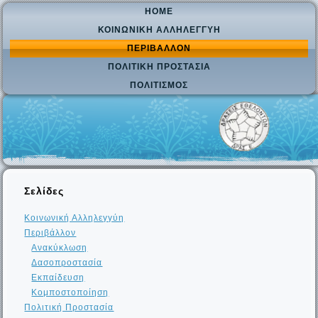
HOME
ΚΟΙΝΩΝΙΚΉ ΑΛΛΗΛΕΓΓΎΗ
ΠΕΡΙΒΆΛΛΟΝ
ΠΟΛΙΤΙΚΉ ΠΡΟΣΤΑΣΊΑ
ΠΟΛΙΤΙΣΜΌΣ
Σελίδες
Κοινωνική Αλληλεγγύη
Περιβάλλον
Ανακύκλωση
Δασοπροστασία
Εκπαίδευση
Κομποστοποίηση
Πολιτική Προστασία