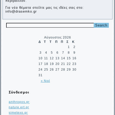
περιβάλλον.
Για νέα θέματα στείλτε μας τις ιδέες σας στο:
info@drasemko.gr
Αύγουστος 2026
Δ
Τ
Τ
Π
Π
Σ
Κ
1
2
3
4
5
6
7
8
9
10
11
12
13
14
15
16
17
18
19
20
21
22
23
24
25
26
27
28
29
30
31
« Νοέ
Σύνδεσμοι
anthropos.gr
nature.ert.gr
simetexo.gr