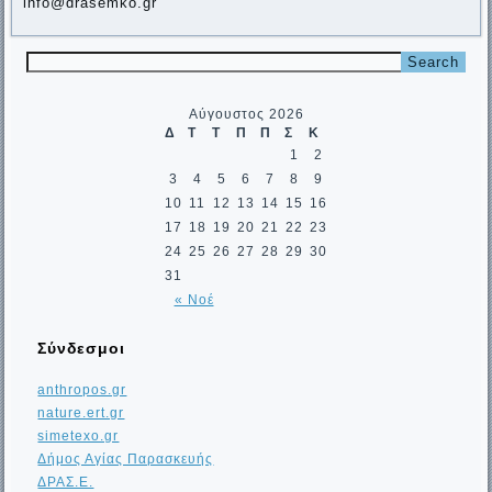
info@drasemko.gr
Αύγουστος 2026
Δ
Τ
Τ
Π
Π
Σ
Κ
1
2
3
4
5
6
7
8
9
10
11
12
13
14
15
16
17
18
19
20
21
22
23
24
25
26
27
28
29
30
31
« Νοέ
Σύνδεσμοι
anthropos.gr
nature.ert.gr
simetexo.gr
Δήμος Αγίας Παρασκευής
ΔΡΑΣ.Ε.