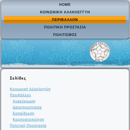
HOME
ΚΟΙΝΩΝΙΚΉ ΑΛΛΗΛΕΓΓΎΗ
ΠΕΡΙΒΆΛΛΟΝ
ΠΟΛΙΤΙΚΉ ΠΡΟΣΤΑΣΊΑ
ΠΟΛΙΤΙΣΜΌΣ
Σελίδες
Κοινωνική Αλληλεγγύη
Περιβάλλον
Ανακύκλωση
Δασοπροστασία
Εκπαίδευση
Κομποστοποίηση
Πολιτική Προστασία