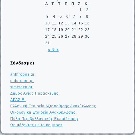
Δ
Τ
Τ
Π
Π
Σ
Κ
1
2
3
4
5
6
7
8
9
10
11
12
13
14
15
16
17
18
19
20
21
22
23
24
25
26
27
28
29
30
31
« Νοέ
Σύνδεσμοι
anthropos.gr
nature.ert.gr
simetexo.gr
Δήμος Αγίας Παρασκευής
ΔΡΑΣ.Ε.
Ελληνική Εταιρεία Αξιοποίησης Ανακύκλωσης
Οικολογική Εταιρεία Ανακύκλωσης
Πύλη Περιβαλλοντικής Εκπαίδευσης
Ωριμάζοντας με το κομπόστ