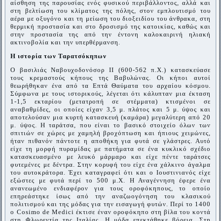
αίσθηση της παρουσίας ενός φυσικού περιβάλλοντος, αλλά και
στη βελτίωση του κλίματος της πόλης, στον εμπλουτισμό του
αέρα με οξυγόνο και τη μείωση του διοξειδίου του άνθρακα, στη
θερμική προστασία και στο δροσισμό της κατοικίας, καθώς και
στην προστασία της από την έντονη καλοκαιρινή ηλιακή
ακτινοβολία και την υπερθέρμανση.
Η ιστορία των Ταρατσόκηπων
Ο βασιλιάς Ναβουχοδονόσορ ΙΙ (600-562 π.Χ.) κατασκεύασε
τους κρεμαστούς κήπους της Βαβυλώνας. Οι κήποι αυτοί
θεωρήθηκαν ένα από τα Επτά Θαύματα του αρχαίου κόσμου.
Σύμφωνα με τους ιστορικούς, λέγεται ότι κάλυπταν μια έκταση
1-1,5 εκταρίου (μετατροπή σε στέμματα) κτισμένοι σε
αναβαθμίδες, οι οποίες είχαν 3,5 μ. πλάτος και 5 μ. ύψος και
αποτελούσαν μια κυρτή κατασκευή (καμάρα) μεγαλύτερη από 20
μ. ύψος. Η ταράτσα, που είναι το βασικό στοιχείο όλων των
σπιτιών σε χώρες με χαμηλή βροχόπτωση και ήπιους χειμώνες,
ήταν πιθανόν πάντοτε η αποθήκη για φυτά σε γλάστρες. Αυτό
είχε τη μορφή πυραμίδας με πατήματα σε ένα κυκλικό σχέδιο
κατασκευασμένο με λευκό μάρμαρο και είχε πέντε ταράτσες
φυτεμένες με δέντρα. Στην κορυφή του είχε ένα χάλκινο άγαλμα
του αυτοκράτορα. Έχει καταγραφεί ότι και ο Ιουστινιανός είχε
εξώστες με φυτά περί το 500 μ.Χ. Η Αναγέννηση έφερε ένα
ανανεωμένο ενδιαφέρον για τους οροφόκηπους, το οποίο
επηρεάστηκε ίσως από την αναζωογόνηση του κλασικού
πολιτισμού και της μόδας για την εισαγωγή φυτών. Περί το 1400
ο Cosimo de Medici έκτισε έναν οροφόκηπο στη βίλα του κοντά
στη Φλωρεντία της Ιταλίας. Η μόδα επεκτάθηκε βόρεια. Στη