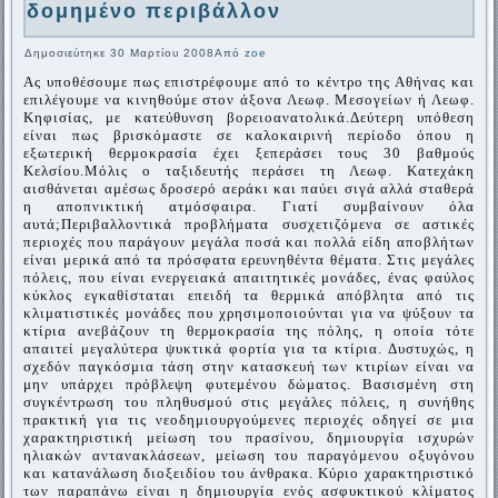
δομημένο περιβάλλον
Δημοσιεύτηκε
30 Μαρτίου 2008
Από
zoe
A
ς υποθέσουμε πως επιστρέφουμε από το κέντρο της Αθήνας και
επιλέγουμε να κινηθούμε στον άξονα Λεωφ. Μεσογείων ή Λεωφ.
Κηφισίας
,
με κατεύθυνση βορειοανατολικά.
Δεύτερη υπόθεση
είναι πως βρισκόμαστε σε καλοκαιρινή περίοδο όπου η
εξωτερική θερμοκρασία έχει ξεπεράσει τους 30 βαθμούς
Κελσίου.
Μόλις ο ταξιδευτής περάσει τη Λεωφ. Κατεχάκη
αισθάνεται αμέσως δροσερό αεράκι και παύει σιγά αλλά σταθερά
η αποπνικτική ατμόσφαιρα. Γιατί συμβαίνουν όλα
αυτά;
Περιβαλλοντικά προβλήματα συσχετιζόμενα σε αστικές
περιοχές που παράγουν μεγάλα ποσά και πολλά είδη αποβλήτων
είναι μερικά από τα πρόσφατα ερευνηθέντα θέματα. Στις μεγάλες
πόλεις, που είναι ενεργειακά απαιτητικές μονάδες, ένας φαύλος
κύκλος εγκαθίσταται επειδή τα θερμικά απόβλητα από τις
κλιματιστικές μονάδες που χρησιμοποιούνται για να ψύξουν τα
κτίρια ανεβάζουν τη θερμοκρασία της πόλης, η οποία τότε
απαιτεί μεγαλύτερα ψυκτικά φορτία για τα κτίρια. Δυστυχώς, η
σχεδόν παγκόσμια τάση στην κατασκευή των κτιρίων είναι να
μην υπάρχει πρόβλεψη φυτεμένου δώματος. Βασισμένη στη
συγκέντρωση του πληθυσμού στις μεγάλες πόλεις, η συνήθης
πρακτική για τις νεοδημιουργούμενες περιοχές οδηγεί σε μια
χαρακτηριστική μείωση του πρασίνου, δημιουργία ισχυρών
ηλιακών αντανακλάσεων, μείωση του παραγόμενου οξυγόνου
και κατανάλωση διοξειδίου του άνθρακα. Κύριο χαρακτηριστικό
των παραπάνω είναι η δημιουργία ενός ασφυκτικού κλίματος