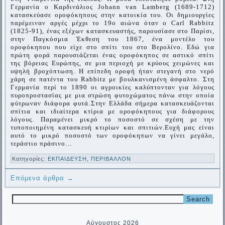
Γερμανία ο Καρδινάλιος Johann van Lamberg (1689-1712)
κατασκεύασε οροφόκηπους στην κατοικία του. Οι δημιουργίες
παρέμειναν αργές μέχρι το 19ο αιώνα όταν ο Carl Rabbitz
(1825-91), ένας εξέχων κατασκευαστής, παρουσίασε στο Παρίσι,
στην Παγκόσμια Έκθεση του 1867, ένα μοντέλο του
οροφόκηπου που είχε στο σπίτι του στο Βερολίνο. Εδώ για
πρώτη φορά παρουσιάζεται ένας οροφόκηπος σε αστικό σπίτι
της βόρειας Ευρώπης, σε μια περιοχή με κρύους χειμώνες και
υψηλή βροχόπτωση. Η επίπεδη οροφή ήταν στεγανή στο νερό
χάρη σε πατέντα του Rabbitz με βουλκανισμένη άσφαλτο. Στη
Γερμανία περί το 1890 οι αγροικίες καλύπτονταν για λόγους
πυροπροστασίας με μια στρώση φυτοχώματος πάνω στην οποία
φύτρωναν διάφορα φυτά.
Στην Ελλάδα σήμερα κατασκευάζονται
σπίτια και ιδιαίτερα κτίρια με οροφόκηπους για διάφορους
λόγους. Παραμένει μικρό το ποσοστό σε σχέση με την
τυποποιημένη κατασκευή κτιρίων και σπιτιών.
Ευχή μας είναι
αυτό το μικρό ποσοστό των οροφόκηπων να γίνει μεγάλο,
τεράστιο πράσινο…
Κατηγορίες:
ΕΚΠΑΙΔΕΥΣΗ
,
ΠΕΡΙΒΑΛΛΟΝ
Επόμενα άρθρα
→
Αύγουστος 2026