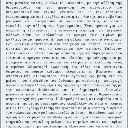
στις μεγάλες πόλεις, κυρίως το καλοκαίρι, με την αύξηση της
θερμοκρασίας και την εμφάνιση του φαινομένου του
θερμοκηπίου.
Είναι γενικά γνωστό ότι με την εξάτμιση
(evapotranspiration) μεγάλες ποσότητες ηλιακής ακτινοβολίας
μπορούν να μετατραπούν σε λανθάνον φορτίο, το οποίο
εμποδίζει την αύξηση της θερμοκρασίας. Ένας τρόπος για να
αυξηθεί η εξατμιζόμενη επιφανειακή περιοχή των μεγάλων
πόλεων είναι να καλυφθούν οι οροφές των κτιρίων με
καλλιεργήσιμο πράσινο. Η πράσινη κάλυψη πάνω από ένα κτίριο
έχει ψυκτικό αποτέλεσμα στα περίχωρα και επίσης μειώνει το
ψυκτικό φορτίο για το εσωτερικό των κτιρίων. Υπάρχουν
επιστημονικές μελέτες που ερευνούν τη θερμική συμπεριφορά του
τελευταίου ορόφου ενός κτιρίου, εξαιτίας της κάλυψής του με
φυτεμένο πράσινο, με σκοπό να εκτιμηθεί η επίδραση ενός
φυτεμένου δώματος.
Η εφαρμογή της ιδέας του φυτεμένου
δώματος σε ευρεία κλίμακα, εξυπηρετεί τη βελτίωση της
αποπνικτικής ατμόσφαιρας, λειτουργώντας ως βάση για τη
μείωση του διοξειδίου του άνθρακα με αντίστοιχη παραγωγή
οξυγόνου. Παράλληλα, εξαιτίας της ενεργειακής απορρόφησης με
την παραπάνω διαδικασία και τη δημιουργία υδρατμών,
μειώνεται κατά τη διάρκεια του καλοκαιριού η θερμοκρασία
στην περιοχή της φύτευσης. Η διαρκής ηλιακή ακτινοβολία και η
αύξηση της μέσης θερμοκρασίας περιβάλλοντος είναι οι κύριες
αιτίες της μεγάλης ζήτησης για ψυκτικά φορτία κατά τη διάρκεια
του καλοκαιριού, αφού παρουσιάζεται έντονη διείσδυση από την
οροφή των κτιρίων.
Σε αντίθεση, η δημιουργία πράσινων οροφών
επηρεάζει σημαντικά τη μείωση των φορτίων αυτών και κυρίως
τις ώρες αιχμής, με αποτέλεσμα η εξοικονόμηση να φτάσει στο