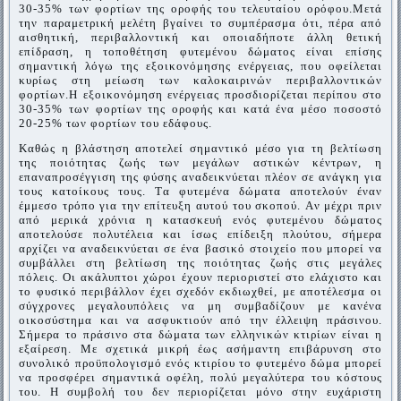
30-35% των φορτίων της οροφής του τελευταίου ορόφου.
Μετά
την παραμετρική μελέτη βγαίνει το συμπέρασμα ότι, πέρα από
αισθητική, περιβαλλοντική και οποιαδήποτε άλλη θετική
επίδραση, η τοποθέτηση φυτεμένου δώματος είναι επίσης
σημαντική λόγω της εξοικονόμησης ενέργειας, που οφείλεται
κυρίως στη μείωση των καλοκαιρινών περιβαλλοντικών
φορτίων.
Η εξοικονόμηση ενέργειας προσδιορίζεται περίπου στο
30-35% των φορτίων της οροφής και κατά ένα μέσο ποσοστό
20-25% των φορτίων του εδάφους.
Kαθώς η βλάστηση αποτελεί σημαντικό μέσο για τη βελτίωση
της ποιότητας ζωής των μεγάλων αστικών κέντρων, η
επαναπροσέγγιση της φύσης αναδεικνύεται πλέον σε ανάγκη για
τους κατοίκους τους. Tα φυτεμένα δώματα αποτελούν έναν
έμμεσο τρόπο για την επίτευξη αυτού του σκοπού. Aν μέχρι πριν
από μερικά χρόνια η κατασκευή ενός φυτεμένου δώματος
αποτελούσε πολυτέλεια και ίσως επίδειξη πλούτου, σήμερα
αρχίζει να αναδεικνύεται σε ένα βασικό στοιχείο που μπορεί να
συμβάλλει στη βελτίωση της ποιότητας ζωής στις μεγάλες
πόλεις. Oι ακάλυπτοι χώροι έχουν περιοριστεί στο ελάχιστο και
το φυσικό περιβάλλον έχει σχεδόν εκδιωχθεί, με αποτέλεσμα οι
σύγχρονες μεγαλουπόλεις να μη συμβαδίζουν με κανένα
οικοσύστημα και να ασφυκτιούν από την έλλειψη πράσινου.
Σήμερα το πράσινο στα δώματα των ελληνικών κτιρίων είναι η
εξαίρεση. Mε σχετικά μικρή έως ασήμαντη επιβάρυνση στο
συνολικό προϋπολογισμό ενός κτιρίου το φυτεμένο δώμα μπορεί
να προσφέρει σημαντικά οφέλη, πολύ μεγαλύτερα του κόστους
του. H συμβολή του δεν περιορίζεται μόνο στην ευχάριστη