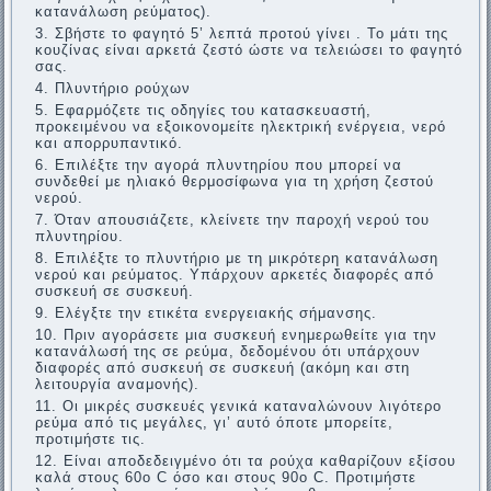
κατανάλωση ρεύματος).
Σβήστε το φαγητό 5’ λεπτά προτού γίνει . Το μάτι της
κουζίνας είναι αρκετά ζεστό ώστε να τελειώσει το φαγητό
σας.
Πλυντήριο ρούχων
Εφαρμόζετε τις οδηγίες του κατασκευαστή,
προκειμένου να εξοικονομείτε ηλεκτρική ενέργεια, νερό
και απορρυπαντικό.
Επιλέξτε την αγορά πλυντηρίου που μπορεί να
συνδεθεί με ηλιακό θερμοσίφωνα για τη χρήση ζεστού
νερού.
Όταν απουσιάζετε, κλείνετε την παροχή νερού του
πλυντηρίου.
Επιλέξτε το πλυντήριο με τη μικρότερη κατανάλωση
νερού και ρεύματος. Υπάρχουν αρκετές διαφορές από
συσκευή σε συσκευή.
Ελέγξτε την ετικέτα ενεργειακής σήμανσης.
Πριν αγοράσετε μια συσκευή ενημερωθείτε για την
κατανάλωσή της σε ρεύμα, δεδομένου ότι υπάρχουν
διαφορές από συσκευή σε συσκευή (ακόμη και στη
λειτουργία αναμονής).
Οι μικρές συσκευές γενικά καταναλώνουν λιγότερο
ρεύμα από τις μεγάλες, γι’ αυτό όποτε μπορείτε,
προτιμήστε τις.
Είναι αποδεδειγμένο ότι τα ρούχα καθαρίζουν εξίσου
καλά στους 60ο C όσο και στους 90ο C. Προτιμήστε