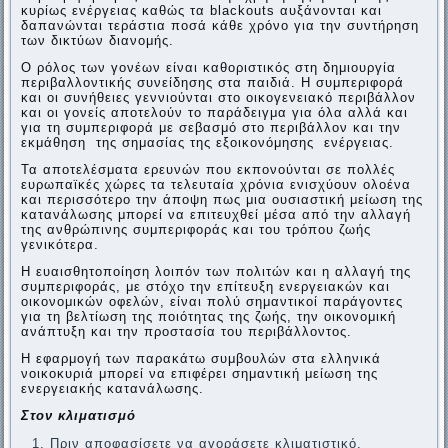
κυρίως ενέργειας καθώς τα blackouts αυξάνονται και
δαπανώνται τεράστια ποσά κάθε χρόνο για την συντήρηση
των δικτύων διανομής.
Ο ρόλος των γονέων είναι καθοριστικός στη δημιουργία
περιβαλλοντικής συνείδησης στα παιδιά. Η συμπεριφορά
και οι συνήθειες γεννιούνται στο οικογενειακό περιβάλλον
και οι γονείς αποτελούν το παράδειγμα για όλα αλλά και
για τη συμπεριφορά με σεβασμό στο περιβάλλον και την
εκμάθηση της σημασίας της εξοικονόμησης ενέργειας.
Τα αποτελέσματα ερευνών που εκπονούνται σε πολλές
ευρωπαϊκές χώρες τα τελευταία χρόνια ενισχύουν ολοένα
και περισσότερο την άποψη πως μια ουσιαστική μείωση της
κατανάλωσης μπορεί να επιτευχθεί μέσα από την αλλαγή
της ανθρώπινης συμπεριφοράς και του τρόπου ζωής
γενικότερα.
Η ευαισθητοποίηση λοιπόν των πολιτών και η αλλαγή της
συμπεριφοράς, με στόχο την επίτευξη ενεργειακών και
οικονομικών οφελών, είναι πολύ σημαντικοί παράγοντες
για τη βελτίωση της ποιότητας της ζωής, την οικονομική
ανάπτυξη και την προστασία του περιβάλλοντος.
Η εφαρμογή των παρακάτω συμβουλών στα ελληνικά
νοικοκυριά μπορεί να επιφέρει σημαντική μείωση της
ενεργειακής κατανάλωσης.
Στον κλιματισμό
Πριν αποφασίσετε να αγοράσετε κλιματιστικό,