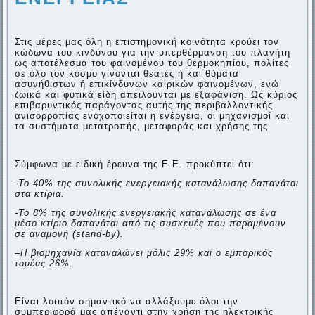
Στις μέρες μας όλη η επιστημονική κοινότητα κρούει τον
κώδωνα του κινδύνου για την υπερθέρμανση του πλανήτη
ως αποτέλεσμα του φαινομένου του θερμοκηπίου, πολίτες
σε όλο τον κόσμο γίνονται θεατές ή και θύματα
ασυνήθιστων ή επικίνδυνων καιρικών φαινομένων, ενώ
ζωικά και φυτικά είδη απειλούνται με εξαφάνιση. Ως κύριος
επιβαρυντικός παράγοντας αυτής της περιβαλλοντικής
ανισορροπίας ενοχοποιείται η ενέργεια, οι μηχανισμοί και
τα συστήματα μετατροπής, μεταφοράς και χρήσης της.
Σύμφωνα με ειδική έρευνα της Ε.Ε. προκύπτει ότι:
-To 40% της συνολικής ενεργειακής κατανάλωσης δαπανάται
στα κτίρια.
-Το 8% της συνολικής ενεργειακής κατανάλωσης σε ένα
μέσο κτίριο δαπανάται από τις συσκευές που παραμένουν
σε αναμονή (stand-by).
–
Η βιομηχανία καταναλώνει μόλις 29% και ο εμπορικός
τομέας 26%.
Είναι λοιπόν σημαντικό να αλλάξουμε όλοι την
συμπεριφορά μας απέναντι στην χρήση της ηλεκτρικής