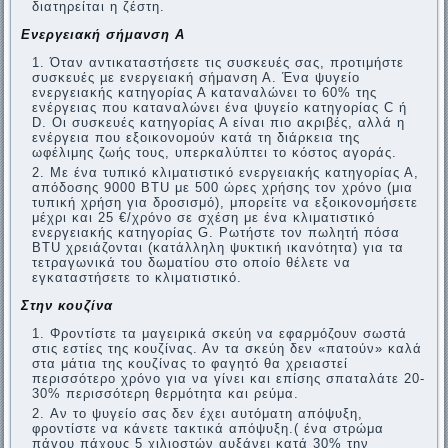
διατηρείται η ζέστη.
Ενεργειακή σήμανση Α
Όταν αντικαταστήσετε τις συσκευές σας, προτιμήστε
συσκευές µε ενεργειακή σήμανση Α. Ένα ψυγείο
ενεργειακής κατηγορίας Α καταναλώνει το 60% της
ενέργειας που καταναλώνει ένα ψυγείο κατηγορίας C ή
D. Οι συσκευές κατηγορίας Α είναι πιο ακριβές, αλλά η
ενέργεια που εξοικονομούν κατά τη διάρκεια της
ωφέλιμης ζωής τους, υπερκαλύπτει το κόστος αγοράς.
Με ένα τυπικό κλιματιστικό ενεργειακής κατηγορίας Α,
απόδοσης 9000 BTU με 500 ώρες χρήσης τον χρόνο (μια
τυπική χρήση για δροσισμό), μπορείτε να εξοικονομήσετε
μέχρι και 25 €/χρόνο σε σχέση με ένα κλιματιστικό
ενεργειακής κατηγορίας G. Ρωτήστε τον πωλητή πόσα
BTU χρειάζονται (κατάλληλη ψυκτική ικανότητα) για τα
τετραγωνικά του δωματίου στο οποίο θέλετε να
εγκαταστήσετε το κλιματιστικό.
Στην κουζίνα
Φροντίστε τα μαγειρικά σκεύη να εφαρμόζουν σωστά
στις εστίες της κουζίνας. Αν τα σκεύη δεν «πατούν» καλά
στα μάτια της κουζίνας το φαγητό θα χρειαστεί
περισσότερο χρόνο για να γίνει και επίσης σπαταλάτε 20-
30% περισσότερη θερμότητα και ρεύμα.
Αν το ψυγείο σας δεν έχει αυτόματη απόψυξη,
φροντίστε να κάνετε τακτικά απόψυξη.( ένα στρώμα
πάγου πάχους 5 χιλιοστών αυξάνει κατά 30% την