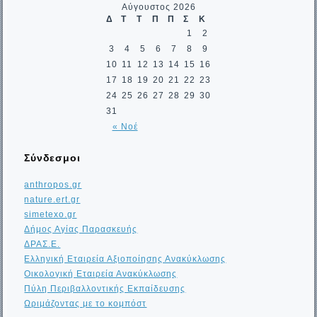
Αύγουστος 2026
Δ
Τ
Τ
Π
Π
Σ
Κ
1
2
3
4
5
6
7
8
9
10
11
12
13
14
15
16
17
18
19
20
21
22
23
24
25
26
27
28
29
30
31
« Νοέ
Σύνδεσμοι
anthropos.gr
nature.ert.gr
simetexo.gr
Δήμος Αγίας Παρασκευής
ΔΡΑΣ.Ε.
Ελληνική Εταιρεία Αξιοποίησης Ανακύκλωσης
Οικολογική Εταιρεία Ανακύκλωσης
Πύλη Περιβαλλοντικής Εκπαίδευσης
Ωριμάζοντας με το κομπόστ