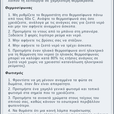
λοιπόν τη λειτουργία σε χαμηλότερη θερμοκρασία.
Θερμοσίφωνας
Μη ρυθμίζετε το θερμοστάτη στο θερμοσίφωνα πάνω
από τους 60ο C. Ανάψτε το θερμοσίφωνά σας όσο
χρειάζεστε, ανάλογα με τις ανάγκες σας για ζεστό νερό
και μην τον αφήνετε αναμμένο άσκοπα.
Προτιμήστε το ντους από το μπάνιο στη μπανιέρα.
Ξοδεύετε 3 φορές λιγότερο ρεύμα και νερό.
Μην αφήνετε τις βρύσες σας να στάζουν.
Μην αφήνετε το ζεστό νερό να τρέχει άσκοπα.
Προτιμήστε έναν ηλιακό θερμοσίφωνα αντί ηλεκτρικό
για τη θέρμανση του νερού (ο ηλιακός θερμοσίφωνας
μπορεί να καλύψει κατά 80% τις ετήσιες ανάγκες σε
ζεστό νερό χωρίς να χρειαστεί κατανάλωση ηλεκτρικού
ρεύματος).
Φωτισμός
Φροντίστε να μη μένουν αναμμένα τα φώτα σε
δωμάτια, όταν δεν είναι απαραίτητο.
Προτιμήστε ένα χαμηλό γενικό φωτισμό και τοπικό
φωτισμό στα σημεία που το χρειάζεστε.
Προτιμήστε τα ανοικτά χρώματα στους τοίχους του
σπιτιού σας, καθώς κάνουν το εσωτερικό περιβάλλον
φωτεινότερο.
Να θυμάστε ότι μια κοινή λάμπα πυράκτωσης