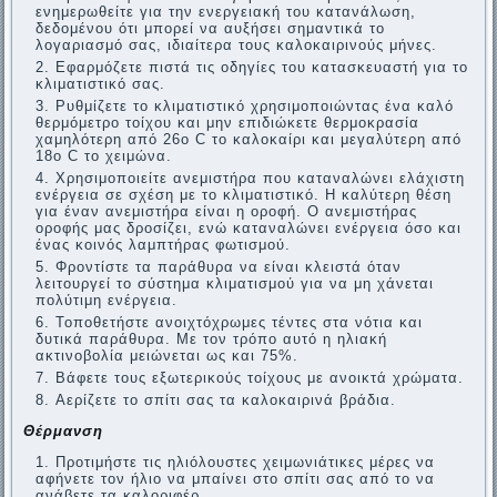
ενημερωθείτε για την ενεργειακή του κατανάλωση,
δεδομένου ότι μπορεί να αυξήσει σημαντικά το
λογαριασμό σας, ιδιαίτερα τους καλοκαιρινούς μήνες.
Εφαρμόζετε πιστά τις οδηγίες του κατασκευαστή για το
κλιματιστικό σας.
Ρυθμίζετε το κλιματιστικό χρησιμοποιώντας ένα καλό
θερμόμετρο τοίχου και μην επιδιώκετε θερμοκρασία
χαμηλότερη από 26ο C το καλοκαίρι και μεγαλύτερη από
18o C το χειμώνα.
Χρησιμοποιείτε ανεμιστήρα που καταναλώνει ελάχιστη
ενέργεια σε σχέση με το κλιματιστικό. Η καλύτερη θέση
για έναν ανεμιστήρα είναι η οροφή. Ο ανεμιστήρας
οροφής μας δροσίζει, ενώ καταναλώνει ενέργεια όσο και
ένας κοινός λαμπτήρας φωτισμού.
Φροντίστε τα παράθυρα να είναι κλειστά όταν
λειτουργεί το σύστημα κλιματισμού για να μη χάνεται
πολύτιμη ενέργεια.
Τοποθετήστε ανοιχτόχρωμες τέντες στα νότια και
δυτικά παράθυρα. Με τον τρόπο αυτό η ηλιακή
ακτινοβολία μειώνεται ως και 75%.
Βάφετε τους εξωτερικούς τοίχους με ανοικτά χρώματα.
Aερίζετε το σπίτι σας τα καλοκαιρινά βράδια.
Θέρμανση
Προτιμήστε τις ηλιόλουστες χειμωνιάτικες μέρες να
αφήνετε τον ήλιο να μπαίνει στο σπίτι σας από το να
ανάβετε τα καλοριφέρ.