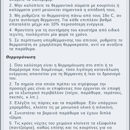
Μην καλύπτετε τα θερμαντικά σώματα με κουρτίνες ή
καλύμματα γιατί μειώνεται σημαντικά η απόδοσή τους.
Μη ρυθμίζετε το θερμοστάτη πάνω από τους 18ο C, αν
έχετε αυτόνομη θέρμανση. Για κάθε επιπλέον βαθμό
σπαταλάτε μέχρι και 10% περισσότερη ενέργεια.
Φροντίστε για τη συντήρηση του καυστήρα από ειδικό
τεχνίτη, τουλάχιστον μία φορά το χρόνο.
Σε περίπτωση υπερθέρμανσης του σπιτιού, ρυθμίστε το
θερμοστάτη σε χαμηλότερη θερμοκρασία, αντί να ανοίξετε
τα παράθυρα.
Θερμομόνωση
Όσο καλύτερη είναι η θερμομόνωση στο σπίτι ή το
διαμέρισμα που διαμένουμε, τόσο λιγότερη κατανάλωση
ενέργειας απαιτείται για τη θέρμανση ή /και το δροσισμό
του.
Τα σημεία στα οποία πρέπει να στρέψουμε την
προσοχή μας είναι οι επιφάνειες που έρχονται σε επαφή
με το εξωτερικό περιβάλλον (τοίχοι, παράθυρα, ταράτσες,
σκεπές, κ.λπ.).
Ελέγξτε τις πόρτες και τα παράθυρα. Εάν υπάρχουν
χαραμάδες, κλείστε τις με μονωτικό υλικό ή σιλικόνη.
Συνιστάται τα βορεινά παράθυρα να έχουν διπλά
τζάμια.
Τις κρύες νύχτες του χειμώνα κλείνετε τα εξώφυλλα
(παντζούρια), καθώς επίσης και τις κουρτίνες για να